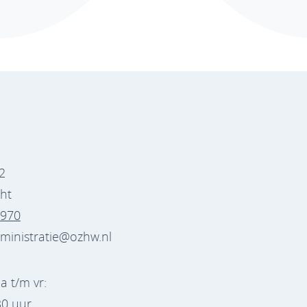
2
ht
7970
dministratie@ozhw.nl
a t/m vr:
30 uur