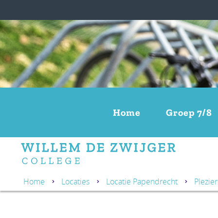
Home
Groep 7/8
Home
Locaties
Locatie Papendrecht
Plezier