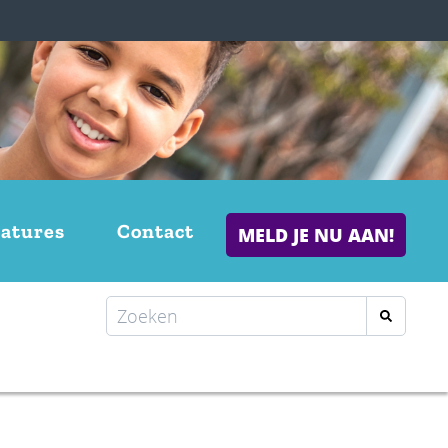
atures
Contact
MELD JE NU AAN!