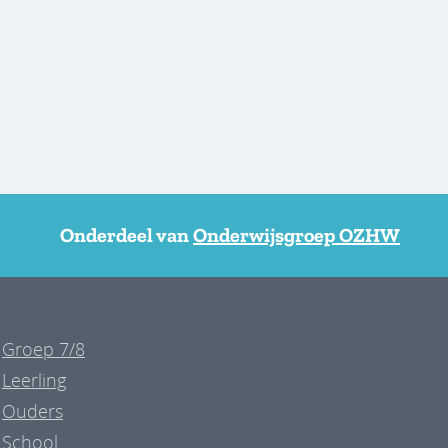
Onderdeel van
Onderwijsgroep OZHW
Groep 7/8
Leerling
Ouders
School