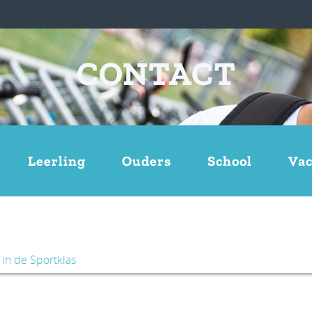
CONTACT
Leerling
Ouders
School
Vac
 in de Sportklas