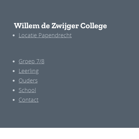
Willem de Zwijger College
Locatie Papendrecht
Groep 7/8
Leerling
Ouders
School
Contact