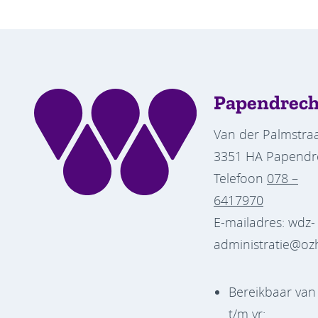
Papendrech
Van der Palmstraa
3351 HA Papendr
Telefoon
078 –
6417970
E-mailadres: wdz-
administratie@oz
Bereikbaar va
t/m vr: