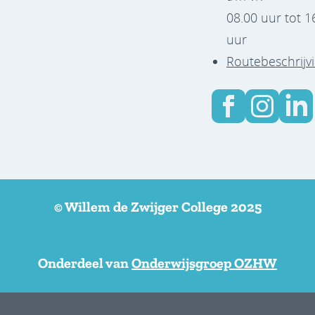
08.00 uur tot 1
uur
Routebeschrijv
© Willem de Zwijger College 2025
Onderdeel van
Onderwijsgroep OZHW