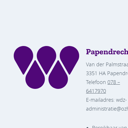
Papendrech
Van der Palmstraa
3351 HA Papendr
Telefoon
078 –
6417970
E-mailadres: wdz-
administratie@oz
Bereikbaar va