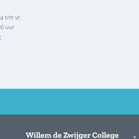
a t/m vr:
30 uur
g
Willem de Zwijger College