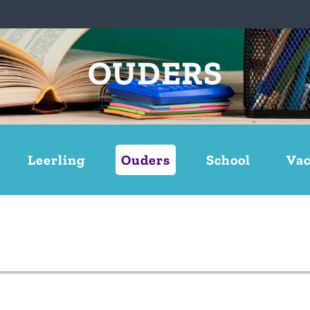
OUDERS
Leerling
Ouders
School
Vac