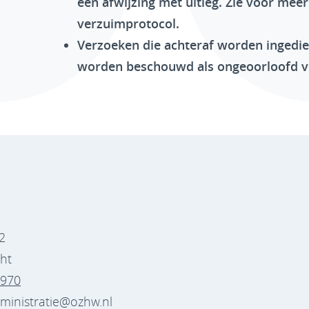
een afwijzing met uitleg. Zie voor meer
verzuimprotocol.
Verzoeken die achteraf worden ingedi
worden beschouwd als ongeoorloofd v
2
ht
7970
dministratie@ozhw.nl