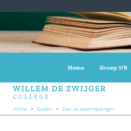
Home
Groep 7/8
Home
Ouders
Ziek- en betermeldingen