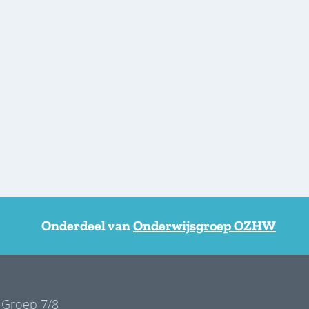
Onderdeel van
Onderwijsgroep OZHW
Groep 7/8