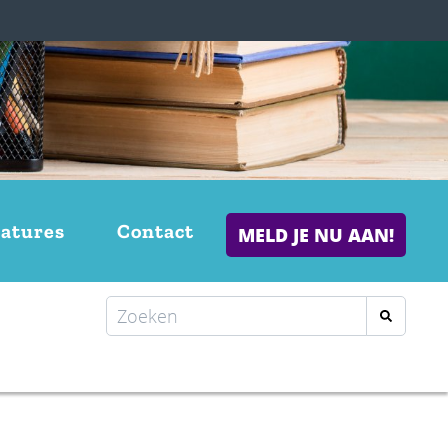
atures
Contact
MELD JE NU AAN!