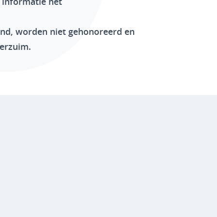
 informatie het
end, worden niet gehonoreerd en
erzuim.