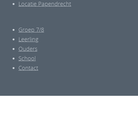
Locatie Papendrecht
Groep 7/8
Leerling
Ouders
School
Contact