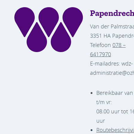
Papendrech
Van der Palmstraa
3351 HA Papendr
Telefoon
078 –
6417970
E-mailadres: wdz-
administratie@oz
Bereikbaar va
t/m vr:
08.00 uur tot 1
uur
Routebeschrijv