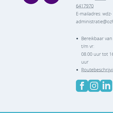
6417970
E-mailadres: wdz-
administratie@oz
Bereikbaar va
t/m vr:
08.00 uur tot 1
uur
Routebeschrijv